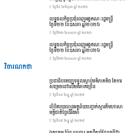
ថ្ងៃទី៩ ខែ​មិថុនា ឆ្នាំ ២០២៦
លទ្ធផលកិច្ចប្រជុំពេញអង្គគណៈរដ្ឋមន្ត្រី
ថ្ងៃទី២២ ខែឧសភា ឆ្នាំ២០២៦
ថ្ងៃទី២២ ខែ​ឧសភា ឆ្នាំ ២០២៦
លទ្ធផលកិច្ចប្រជុំពេញអង្គគណៈរដ្ឋមន្រ្តី
ថ្ងៃទី២២ ខែឧសភា ឆ្នាំ២០២៦
ថ្ងៃទី២២ ខែ​ឧសភា ឆ្នាំ ២០២៦
វិចារណកថា
ប្រជាធិបតេយ្យទទួលស្តាប់មតិភាគតិច តែការ
សម្រេចនៅលើមតិភាគច្រើន
ថ្ងៃទី១៨ ខែ​ធ្នូ ឆ្នាំ ២០២៥
លិខិតរយលានអត្ថន័យបញ្ជាក់ស្មារតីមហាសា
មគ្គីជាតិខ្មែរដ៏រឹងមាំ
ថ្ងៃទី១៥ ខែ​ធ្នូ ឆ្នាំ ២០២៥
ឯកឧត្តម ប៉ែន បូណា៖ អ្នកដឹកនាំដែលធ្វើឱ្យ