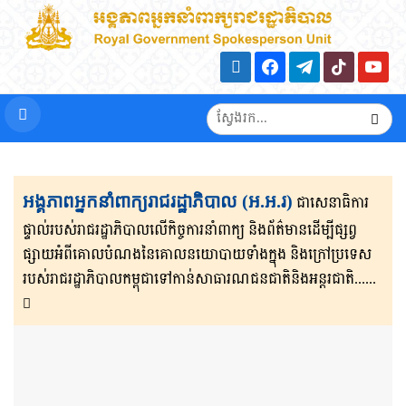
អង្គភាពអ្នកនាំពាក្យរាជរដ្ឋាភិបាល (អ.អ.រ)
ជាសេនា​ធិ​កា​រ​​
ផ្ទាល់​របស់រាជរដ្ឋាភិ​បា​ល​លើ​កិច្ចការ​នាំពាក្យ និងព័ត៌មាន​ដើម្បីផ្សព្វ​
ផ្សាយ​​អំពីគោលបំណងនៃគោល​នយោបាយទាំងក្នុង និងក្រៅ​ប្រទេ​​ស​
របស់រាជរដ្ឋា​ភិ​បា​ល​កម្ពុជាទៅកាន់សាធារណជនជាតិនិងអន្តរជាតិ......