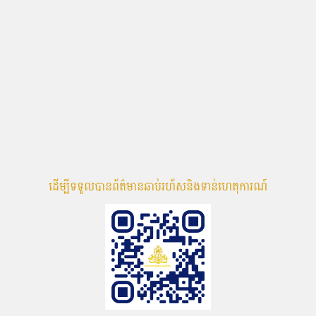
ដើម្បីទទួលបានព័ត៌មានឆាប់រហ័សនិងទាន់ហេតុការណ៍