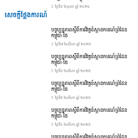
ថ្ងៃទី៩ ខែ​តុលា ឆ្នាំ ២០២៤
សេចក្តីថ្លែងការណ៍
បច្ចុប្បន្នភាពស្ដីពីការវិវត្តន៍ស្ថានការណ៍ព្រំដែន
កម្ពុជា-ថៃ
ថ្ងៃទី៧ ខែ​សីហា ឆ្នាំ ២០២៦
បច្ចុប្បន្នភាពស្ដីពីការវិវត្តន៍ស្ថានការណ៍ព្រំដែន
កម្ពុជា-ថៃ
ថ្ងៃទី៦ ខែ​សីហា ឆ្នាំ ២០២៦
បច្ចុប្បន្នភាពស្ដីពីការវិវត្តន៍ស្ថានការណ៍ព្រំដែន
កម្ពុជា-ថៃ
ថ្ងៃទី៥ ខែ​សីហា ឆ្នាំ ២០២៦
បច្ចុប្បន្នភាពស្ដីពីការវិវត្តន៍ស្ថានការណ៍ព្រំដែន
កម្ពុជា-ថៃ
ថ្ងៃទី៤ ខែ​សីហា ឆ្នាំ ២០២៦
បច្ចុប្បន្នភាពស្ដីពីការវិវត្តន៍ស្ថានការណ៍ព្រំដែន