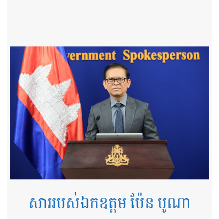
ឆ្នាំទី២ នៃដំណើរឆ្ពោះទៅសម្រេច​ចក្ខុវិស័យ​កម្ពុជា ឆ្នាំ២០៥០
ថ្ងៃទី៧ ខែ​ឧសភា ឆ្នាំ ២០២៦
សាររបស់ឯកឧត្តម ប៉ែន បូណា