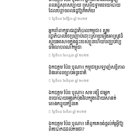
ពលរដ្ឋសុខសប្បាយ ខុសពីឧទ្ទាមនយោបាយ
ដែលបន្លាចពលរដ្ឋឱ្យភិតភ័យ
ថ្ងៃទី១៨ ខែ​វិច្ឆិកា ឆ្នាំ ២០២៥
អ្នកនាំពាក្យរាជរដ្ឋាភិបាលកម្ពុជា៖ សូម
រដ្ឋាភិបាលថៃប្រញាប់ដោះស្រាយរឿងអាស្រូវដ៏
ស្អុយអសោចក្នុងផ្ទះរបស់ខ្លួនហើយបញ្ឈប់វប្ប
ធម៌លាបពណ៌កម្ពុជា
ថ្ងៃទី១១ ខែ​កក្កដា ឆ្នាំ ២០២៥
ឯកឧត្តម ប៉ែន បូណា៖ កម្ពុជាស្រឡាញ់សន្តិភាព
និងគោរពច្បាប់អន្តរជាតិ
ថ្ងៃទី១៤ ខែ​មិថុនា ឆ្នាំ ២០២៥
ឯកឧត្តម ប៉ែន បូណា៖ សម រង្ស៊ី ជាអ្នក
នយោបាយអង្ករកំប៉ុងវិលក្បុងដោយសាររត់
តោងកន្ទុយក្បិនគេ
ថ្ងៃទី១៨ ខែ​មីនា ឆ្នាំ ២០២៥
ឯកឧត្តម ប៉ែន បូណា៖ តើពួកគេចង់ផ្តល់គំរូអ្វីឱ្យ
ពិតប្រាកដដល់កម្ពុជា?