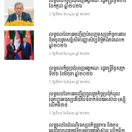
លទ្ធផលកិច្ចប្រជុំពេញអង្គគណៈរដ្ឋមន្រ្តីថ្ងៃទី២៤
ខែកក្កដា ឆ្នាំ២០២៦
ថ្ងៃទី២៤ ខែ​កក្កដា ឆ្នាំ ២០២៦
លទ្ធផលនៃការអញ្ជើញបំពេញទស្សនកិច្ចការងារ
និងចូលរួមសន្និសីទបញ្ញាសិប្បនិម្មិតពិភពលោក
ឆ្នាំ២០២៦
ថ្ងៃទី១៧ ខែ​កក្កដា ឆ្នាំ ២០២៦
លទ្ធផលកិច្ចប្រជុំពេញអង្គគណៈរដ្ឋមន្រ្តីថ្ងៃសុក្រ
ទី២៦ ខែមិថុនា ឆ្នាំ២០២៦
ថ្ងៃទី២៦ ខែ​មិថុនា ឆ្នាំ ២០២៦
លទ្ធផលនៃការអញ្ជើញចូលរួមកិច្ចប្រជុំកំពូល
រំឭកខួបអនុស្សាវរីយ៍នៃទំនាក់ទំនងអាស៊ាន-រុស្ស៊ី
លើកទី៣៥
ថ្ងៃទី១៩ ខែ​មិថុនា ឆ្នាំ ២០២៦
លទ្ធផលនៃដំណើរទស្សនកិច្ចផ្លូវការ និងការ
អញ្ជើញចូលរួមវេទិកាអនាគតអាស៊ាន លើកទី៣