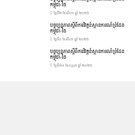
កម្ពុជា-ថៃ
ថ្ងៃទី២ ខែ​សីហា ឆ្នាំ ២០២៦
បច្ចុប្បន្នភាពស្ដីពីការវិវត្តន៍ស្ថានការណ៍ព្រំដែន
កម្ពុជា-ថៃ
ថ្ងៃទី១ ខែ​សីហា ឆ្នាំ ២០២៦
បច្ចុប្បន្នភាពស្ដីពីការវិវត្តន៍ស្ថានការណ៍ព្រំដែន
កម្ពុជា-ថៃ
ថ្ងៃទី៣១ ខែ​កក្កដា ឆ្នាំ ២០២៦