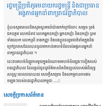
រដ្ឋមន្ត្រីប្រតិភូអមនាយករដ្ឋមន្ត្រី និងជាប្រធាន
អង្គភាពអ្នកនាំពាក្យរាជរដ្ឋាភិបាល
ខ្ញុំបាទសូមគោរពនិងសូមស្វាគមន៍យ៉ាងកក់ក្តៅចំពោះ សម្តេច ទ្រង់
ឯកឧត្តម លោកជំទាវ លោកអ្នកឧកញ៉ា អ្នកឧកញ៉ា និងឧកញ៉ា ព្រម
ទាំងលោក លោកស្រី នាងកញ្ញា និងបងប្អូនជនរួមជាតិទាំងក្នុងនិង
ក្រៅប្រទេសដែលបានចូលមកកាន់គេហទំព័ររបស់អង្គភាពអ្នកនាំ
ពាក្យរាជរដ្ឋាភិបាល ។
នេះជាគេហទំព័រផ្លូវការមួយក្នុងចំណោមគេហទំព័រផ្សេងៗទៀតរបស់
រាជរដ្ឋាភិបាល ដែលផ្តល់ជូននូវព័ត៌មានពិតនិងច្បាស់លាស់អំពីយុទ្ធ
សាស្រ្ត គោលនយាបាយ សេចក្តីសម្រេច និងសកម្មភាពការងារ
ចម្បងៗរបស់រាជរដ្ឋាភិបាលកម្ពុជា .....
សេចក្តីប្រកាសព័ត៌មាន