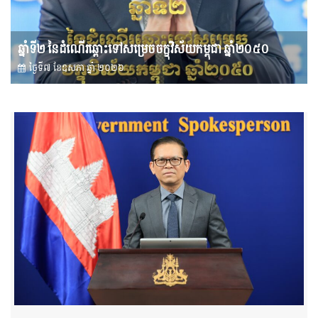
ឆ្នាំទី២ នៃដំណើរឆ្ពោះទៅសម្រេច​ចក្ខុវិស័យ​កម្ពុជា ឆ្នាំ២០៥០
ថ្ងៃទី៧ ខែ​ឧសភា ឆ្នាំ ២០២៦