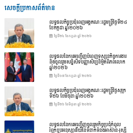
សេចក្តីប្រកាសព័ត៌មាន
លទ្ធផលកិច្ចប្រជុំពេញអង្គគណៈរដ្ឋមន្រ្តីថ្ងៃទី២៤
ខែកក្កដា ឆ្នាំ២០២៦
ថ្ងៃទី២៤ ខែ​កក្កដា ឆ្នាំ ២០២៦
លទ្ធផលនៃការអញ្ជើញបំពេញទស្សនកិច្ចការងារ
និងចូលរួមសន្និសីទបញ្ញាសិប្បនិម្មិតពិភពលោក
ឆ្នាំ២០២៦
ថ្ងៃទី១៧ ខែ​កក្កដា ឆ្នាំ ២០២៦
លទ្ធផលកិច្ចប្រជុំពេញអង្គគណៈរដ្ឋមន្រ្តីថ្ងៃសុក្រ
ទី២៦ ខែមិថុនា ឆ្នាំ២០២៦
ថ្ងៃទី២៦ ខែ​មិថុនា ឆ្នាំ ២០២៦
លទ្ធផលនៃការអញ្ជើញចូលរួមកិច្ចប្រជុំកំពូល
រំឭកខួបអនុស្សាវរីយ៍នៃទំនាក់ទំនងអាស៊ាន-រុស្ស៊ី