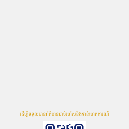
ដើម្បីទទួលបានព័ត៌មានឆាប់រហ័សនិងទាន់ហេតុការណ៍