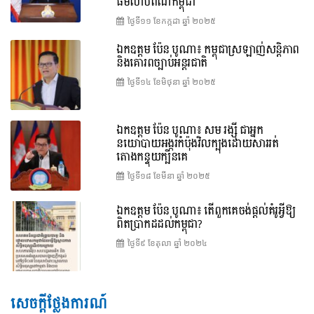
ធម៌លាបពណ៌កម្ពុជា
ថ្ងៃទី១១ ខែ​កក្កដា ឆ្នាំ ២០២៥
ឯកឧត្តម ប៉ែន បូណា៖ កម្ពុជាស្រឡាញ់សន្តិភាព
និងគោរពច្បាប់អន្តរជាតិ
ថ្ងៃទី១៤ ខែ​មិថុនា ឆ្នាំ ២០២៥
ឯកឧត្តម ប៉ែន បូណា៖ សម រង្ស៊ី ជាអ្នក
នយោបាយអង្ករកំប៉ុងវិលក្បុងដោយសាររត់
តោងកន្ទុយក្បិនគេ
ថ្ងៃទី១៨ ខែ​មីនា ឆ្នាំ ២០២៥
ឯកឧត្តម ប៉ែន បូណា៖ តើពួកគេចង់ផ្តល់គំរូអ្វីឱ្យ
ពិតប្រាកដដល់កម្ពុជា?
ថ្ងៃទី៩ ខែ​តុលា ឆ្នាំ ២០២៤
សេចក្តីថ្លែងការណ៍