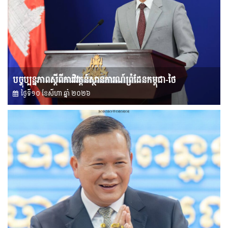
បច្ចុប្បន្នភាពស្ដីពីការវិវត្តន៍ស្ថានការណ៍ព្រំដែនកម្ពុជា-ថៃ
ថ្ងៃទី១០ ខែ​សីហា ឆ្នាំ ២០២៦