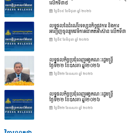
លើកទី៣៥
ថ្ងៃទី១៩ ខែ​មិថុនា ឆ្នាំ ២០២៦
លទ្ធផលនៃដំណើរទស្សនកិច្ចផ្លូវការ និងការ
អញ្ជើញចូលរួមវេទិកាអនាគតអាស៊ាន លើកទី៣
ថ្ងៃទី៩ ខែ​មិថុនា ឆ្នាំ ២០២៦
លទ្ធផលកិច្ចប្រជុំពេញអង្គគណៈរដ្ឋមន្ត្រី
ថ្ងៃទី២២ ខែឧសភា ឆ្នាំ២០២៦
ថ្ងៃទី២២ ខែ​ឧសភា ឆ្នាំ ២០២៦
លទ្ធផលកិច្ចប្រជុំពេញអង្គគណៈរដ្ឋមន្រ្តី
ថ្ងៃទី២២ ខែឧសភា ឆ្នាំ២០២៦
ថ្ងៃទី២២ ខែ​ឧសភា ឆ្នាំ ២០២៦