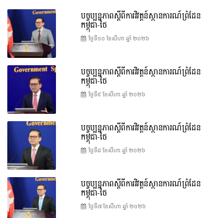
បច្ចុប្បន្នភាពស្ដីពីការវិវត្តន៍ស្ថានការណ៍ព្រំដែន
កម្ពុជា-ថៃ
ថ្ងៃទី១០ ខែ​សីហា ឆ្នាំ ២០២៦
បច្ចុប្បន្នភាពស្ដីពីការវិវត្តន៍ស្ថានការណ៍ព្រំដែន
កម្ពុជា-ថៃ
ថ្ងៃទី៩ ខែ​សីហា ឆ្នាំ ២០២៦
បច្ចុប្បន្នភាពស្ដីពីការវិវត្តន៍ស្ថានការណ៍ព្រំដែន
កម្ពុជា-ថៃ
ថ្ងៃទី៨ ខែ​សីហា ឆ្នាំ ២០២៦
បច្ចុប្បន្នភាពស្ដីពីការវិវត្តន៍ស្ថានការណ៍ព្រំដែន
កម្ពុជា-ថៃ
ថ្ងៃទី៧ ខែ​សីហា ឆ្នាំ ២០២៦