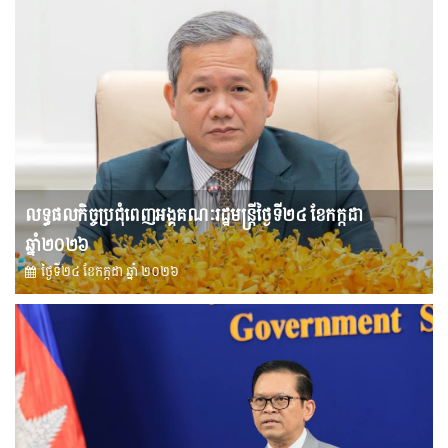
លទ្ធផលកិច្ចប្រជុំពេញអង្គគណៈរដ្ឋមន្រ្តីថ្ងៃទី២៤ ខែកក្កដា
ឆ្នាំ២០២៦
ថ្ងៃទី២៤ ខែ​កក្កដា ឆ្នាំ ២០២៦