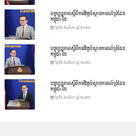
បច្ចុប្បន្នភាពស្ដីពីការវិវត្តន៍ស្ថានការណ៍ព្រំដែន
កម្ពុជា-ថៃ
ថ្ងៃទី៦ ខែ​សីហា ឆ្នាំ ២០២៦
បច្ចុប្បន្នភាពស្ដីពីការវិវត្តន៍ស្ថានការណ៍ព្រំដែន
កម្ពុជា-ថៃ
ថ្ងៃទី៥ ខែ​សីហា ឆ្នាំ ២០២៦
បច្ចុប្បន្នភាពស្ដីពីការវិវត្តន៍ស្ថានការណ៍ព្រំដែន
កម្ពុជា-ថៃ
ថ្ងៃទី៤ ខែ​សីហា ឆ្នាំ ២០២៦