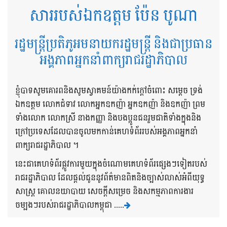
សាររបស់ឯកឧត្តម ប៉ែន បូណា
រដ្ឋមន្ត្រីប្រតិភូអមនាយករដ្ឋមន្ត្រី និងជាប្រធាន
អង្គភាពអ្នកនាំពាក្យរាជរដ្ឋាភិបាល
ខ្ញុំបាទសូមគោរពនិងសូមស្វាគមន៍យ៉ាងកក់ក្តៅចំពោះ សម្តេច ទ្រង់
ឯកឧត្តម លោកជំទាវ លោកអ្នកឧកញ៉ា អ្នកឧកញ៉ា និងឧកញ៉ា ព្រម
ទាំងលោក លោកស្រី នាងកញ្ញា និងបងប្អូនជនរួមជាតិទាំងក្នុងនិង
ក្រៅប្រទេសដែលបានចូលមកកាន់គេហទំព័ររបស់អង្គភាពអ្នកនាំ
ពាក្យរាជរដ្ឋាភិបាល ។
នេះជាគេហទំព័រផ្លូវការមួយក្នុងចំណោមគេហទំព័រផ្សេងៗទៀតរបស់
រាជរដ្ឋាភិបាល ដែលផ្តល់ជូននូវព័ត៌មានពិតនិងច្បាស់លាស់អំពីយុទ្ធ
សាស្រ្ត គោលនយាបាយ សេចក្តីសម្រេច និងសកម្មភាពការងារ
ចម្បងៗរបស់រាជរដ្ឋាភិបាលកម្ពុជា .....