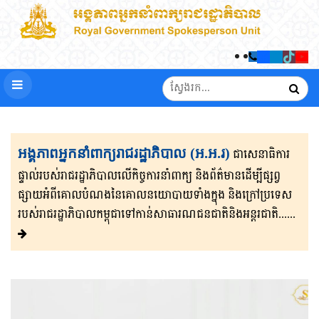
អង្គភាពអ្នកនាំពាក្យរាជរដ្ឋាភិបាល (អ.អ.រ)
ជាសេនា​ធិ​កា​រ​​
ផ្ទាល់​របស់រាជរដ្ឋាភិ​បា​ល​លើ​កិច្ចការ​នាំពាក្យ និងព័ត៌មាន​ដើម្បីផ្សព្វ​
ផ្សាយ​​អំពីគោលបំណងនៃគោល​នយោបាយទាំងក្នុង និងក្រៅ​ប្រទេ​​ស​
របស់រាជរដ្ឋា​ភិ​បា​ល​កម្ពុជាទៅកាន់សាធារណជនជាតិនិងអន្តរជាតិ......