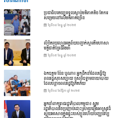
វិចារណកថា
ប្រជាធិបតេយ្យទទួលស្តាប់មតិភាគតិច តែការ
សម្រេចនៅលើមតិភាគច្រើន
ថ្ងៃទី១៨ ខែ​ធ្នូ ឆ្នាំ ២០២៥
លិខិតរយលានអត្ថន័យបញ្ជាក់ស្មារតីមហាសា
មគ្គីជាតិខ្មែរដ៏រឹងមាំ
ថ្ងៃទី១៥ ខែ​ធ្នូ ឆ្នាំ ២០២៥
ឯកឧត្តម ប៉ែន បូណា៖ អ្នកដឹកនាំដែលធ្វើឱ្យ
ពលរដ្ឋសុខសប្បាយ ខុសពីឧទ្ទាមនយោបាយ
ដែលបន្លាចពលរដ្ឋឱ្យភិតភ័យ
ថ្ងៃទី១៨ ខែ​វិច្ឆិកា ឆ្នាំ ២០២៥
អ្នកនាំពាក្យរាជរដ្ឋាភិបាលកម្ពុជា៖ សូម
រដ្ឋាភិបាលថៃប្រញាប់ដោះស្រាយរឿងអាស្រូវដ៏
ស្អុយអសោចក្នុងផ្ទះរបស់ខ្លួនហើយបញ្ឈប់វប្ប