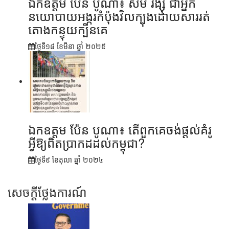
ឯកឧត្តម ប៉ែន បូណា៖ សម រង្ស៊ី ជាអ្នក
នយោបាយអង្ករកំប៉ុងវិលក្បុងដោយសាររត់
តោងកន្ទុយក្បិនគេ
ថ្ងៃទី១៨ ខែ​មីនា ឆ្នាំ ២០២៥
ឯកឧត្តម ប៉ែន បូណា៖ តើពួកគេចង់ផ្តល់គំរូ
អ្វីឱ្យពិតប្រាកដដល់កម្ពុជា?
ថ្ងៃទី៩ ខែ​តុលា ឆ្នាំ ២០២៤
សេចក្តីថ្លែងការណ៍