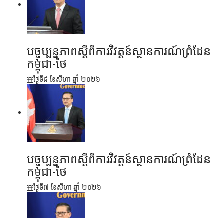
បច្ចុប្បន្នភាពស្ដីពីការវិវត្តន៍ស្ថានការណ៍ព្រំដែន
កម្ពុជា-ថៃ
ថ្ងៃទី៨ ខែ​សីហា ឆ្នាំ ២០២៦
បច្ចុប្បន្នភាពស្ដីពីការវិវត្តន៍ស្ថានការណ៍ព្រំដែន
កម្ពុជា-ថៃ
ថ្ងៃទី៧ ខែ​សីហា ឆ្នាំ ២០២៦