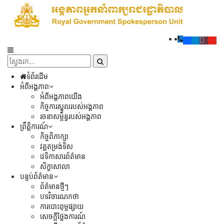
ទំព័រដើម
អំពីអង្គភាព
អំពីអង្គភាពយើង
កិច្ចការស្នូលរបស់អង្គភាព
រចនាសម្ព័ន្ធរបស់អង្គភាព
ព្រឹត្តិការណ៍
កិច្ចពិភាក្សា
វគ្គតម្រង់ទិស
វេទិកាសារព័ត៌មាន
សិក្ខាសាលា
បន្ទប់ព័ត៌មាន
ព័ត៌មានថ្មីៗ
បទវិចារណកថា
ការបោះពុម្ពផ្សាយ
សេចក្តីថ្លែងការណ៍