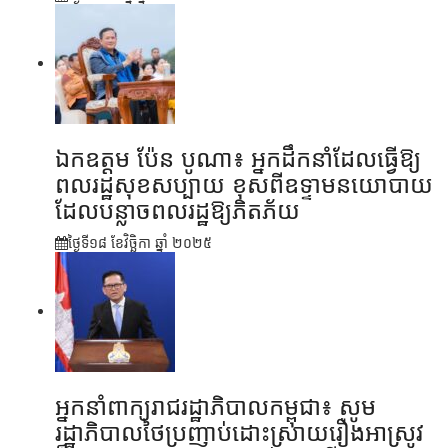
ឯកឧត្តម ប៉ែន បូណា៖ អ្នកដឹកនាំដែលធ្វើឱ្យ
ពលរដ្ឋសុខសប្បាយ ខុសពីឧទ្ទាមនយោបាយ
ដែលបន្លាចពលរដ្ឋឱ្យភិតភ័យ
ថ្ងៃទី១៨ ខែ​វិច្ឆិកា ឆ្នាំ ២០២៥
អ្នកនាំពាក្យរាជរដ្ឋាភិបាលកម្ពុជា៖ សូម
រដ្ឋាភិបាលថៃប្រញាប់ដោះស្រាយរឿងអាស្រូវ