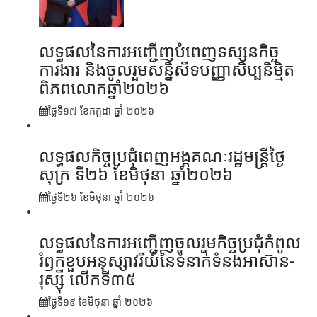
លទ្ធផលនៃការអញ្ជើញបំពេញទស្សនកិច្ច
ការងារ និងចូលរួមសន្និសីទបញ្ញាសិប្បនិម្មិត
ពិភពលោកឆ្នាំ២០២៦
ថ្ងៃទី១៧ ខែ​កក្កដា ឆ្នាំ ២០២៦
លទ្ធផលកិច្ចប្រជុំពេញអង្គគណៈរដ្ឋមន្រ្តីថ្ងៃ
សុក្រ ទី២៦ ខែមិថុនា ឆ្នាំ២០២៦
ថ្ងៃទី២៦ ខែ​មិថុនា ឆ្នាំ ២០២៦
លទ្ធផលនៃការអញ្ជើញចូលរួមកិច្ចប្រជុំកំពូល
រំឭកខួបអនុស្សាវរីយ៍នៃទំនាក់ទំនងអាស៊ាន-
រុស្ស៊ី លើកទី៣៥
ថ្ងៃទី១៩ ខែ​មិថុនា ឆ្នាំ ២០២៦