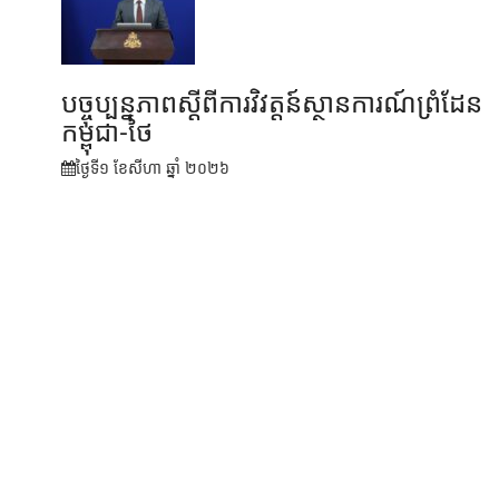
បច្ចុប្បន្នភាពស្ដីពីការវិវត្តន៍ស្ថានការណ៍ព្រំដែន
កម្ពុជា-ថៃ
ថ្ងៃទី១ ខែ​សីហា ឆ្នាំ ២០២៦