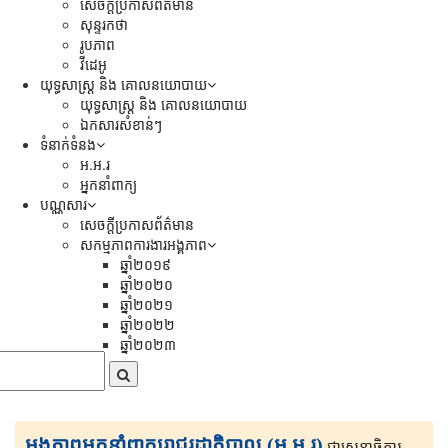
សេចក្ដីប្រកាសព័ត៌មាន
សុន្ទរកថា
រូបភាព
វីដេអូ
យុទ្ធសាស្រ្ត និង គោលនយោបាយ
យុទ្ធសាស្រ្ត និង គោលនយោបាយ
ឯកសារសំខាន់ៗ
ទំនាក់ទំនង
អ.អ.រ
អ្នកនាំពាក្យ
បណ្ណសារ
សេចក្តីប្រកាសព័ត៌មាន
សកម្មភាពការងារអង្គភាព
ឆ្នាំ២០១៩
ឆ្នាំ២០២០
ឆ្នាំ២០២១
ឆ្នាំ២០២២
ឆ្នាំ២០២៣
អង្គភាពអ្នកនាំពាក្យរាជរដ្ឋាភិបាល (អ.អ.រ)
ជាសេនា​ធិ​កា​រ​​