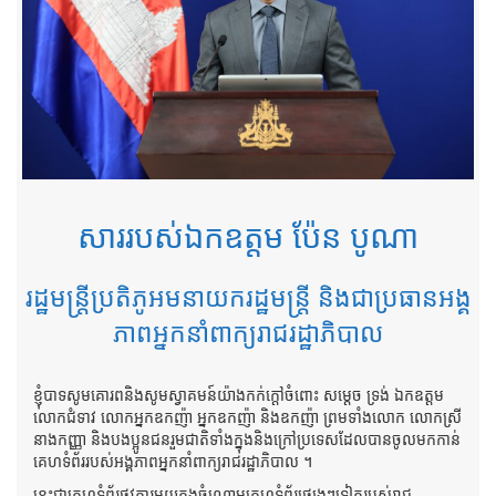
សាររបស់ឯកឧត្តម ប៉ែន បូណា
រដ្ឋមន្ត្រីប្រតិភូអមនាយករដ្ឋមន្ត្រី និងជាប្រធានអង្គ
ភាពអ្នកនាំពាក្យរាជរដ្ឋាភិបាល
ខ្ញុំបាទសូមគោរពនិងសូមស្វាគមន៍យ៉ាងកក់ក្តៅចំពោះ សម្តេច ទ្រង់ ឯកឧត្តម
លោកជំទាវ លោកអ្នកឧកញ៉ា អ្នកឧកញ៉ា និងឧកញ៉ា ព្រមទាំងលោក លោកស្រី
នាងកញ្ញា និងបងប្អូនជនរួមជាតិទាំងក្នុងនិងក្រៅប្រទេសដែលបានចូលមកកាន់
គេហទំព័ររបស់អង្គភាពអ្នកនាំពាក្យរាជរដ្ឋាភិបាល ។
នេះជាគេហទំព័រផ្លូវការមួយក្នុងចំណោមគេហទំព័រផ្សេងៗទៀតរបស់រាជ