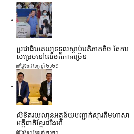
ប្រជាធិបតេយ្យទទួលស្តាប់មតិភាគតិច តែការ
សម្រេចនៅលើមតិភាគច្រើន
ថ្ងៃទី១៨ ខែ​ធ្នូ ឆ្នាំ ២០២៥
លិខិតរយលានអត្ថន័យបញ្ជាក់ស្មារតីមហាសា
មគ្គីជាតិខ្មែរដ៏រឹងមាំ
ថ្ងៃទី១៥ ខែ​ធ្នូ ឆ្នាំ ២០២៥