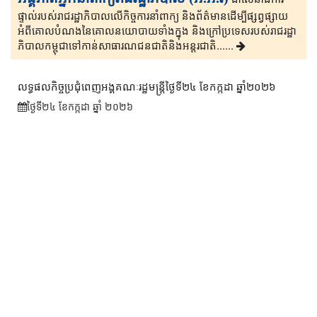
ផ្ទាល់​របស់រាជរដ្ឋាភិ​បា​ល​លើ​កិច្ចការ​នាំពាក្យ និងព័ត៌មាន​ដើម្បីផ្សព្វ​ផ្សាយ​​
អំពីគោលបំណងនៃគោល​នយោបាយទាំងក្នុង និងក្រៅ​ប្រទេ​​ស​របស់រាជរដ្ឋា​
ភិ​បា​ល​កម្ពុជាទៅកាន់សាធារណជនជាតិនិងអន្តរជាតិ......
លទ្ធផលកិច្ចប្រជុំពេញអង្គគណៈរដ្ឋមន្រ្តីថ្ងៃទី២៤ ខែកក្កដា ឆ្នាំ២០២៦
ថ្ងៃទី២៤ ខែ​កក្កដា ឆ្នាំ ២០២៦