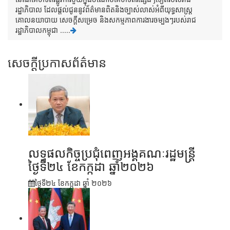
រដ្ឋាភិបាល ដែលផ្តល់ជូននូវព័ត៌មានពិតនិងច្បាស់លាស់អំពីយុទ្ធសាស្រ្ត
គោលនយាបាយ សេចក្តីសម្រេច និងសកម្មភាពការងារចម្បងៗរបស់រាជ
រដ្ឋាភិបាលកម្ពុជា .....
សេចក្តីប្រកាសព័ត៌មាន
លទ្ធផលកិច្ចប្រជុំពេញអង្គគណៈរដ្ឋមន្រ្តី
ថ្ងៃទី២៤ ខែកក្កដា ឆ្នាំ២០២៦
ថ្ងៃទី២៤ ខែ​កក្កដា ឆ្នាំ ២០២៦