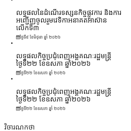
លទ្ធផលនៃដំណើរទស្សនកិច្ចផ្លូវការ និងការ
អញ្ជើញចូលរួមវេទិកាអនាគតអាស៊ាន
លើកទី៣
ថ្ងៃទី៩ ខែ​មិថុនា ឆ្នាំ ២០២៦
លទ្ធផលកិច្ចប្រជុំពេញអង្គគណៈរដ្ឋមន្ត្រី
ថ្ងៃទី២២ ខែឧសភា ឆ្នាំ២០២៦
ថ្ងៃទី២២ ខែ​ឧសភា ឆ្នាំ ២០២៦
លទ្ធផលកិច្ចប្រជុំពេញអង្គគណៈរដ្ឋមន្រ្តី
ថ្ងៃទី២២ ខែឧសភា ឆ្នាំ២០២៦
ថ្ងៃទី២២ ខែ​ឧសភា ឆ្នាំ ២០២៦
វិចារណកថា