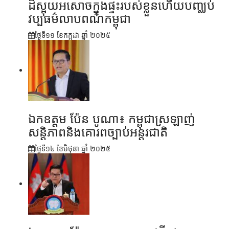
ដ៏ស្អុយអសោចក្នុងផ្ទះរបស់ខ្លួនហើយបញ្ឈប់
វប្បធម៌លាបពណ៌កម្ពុជា
ថ្ងៃទី១១ ខែ​កក្កដា ឆ្នាំ ២០២៥
ឯកឧត្តម ប៉ែន បូណា៖ កម្ពុជាស្រឡាញ់
សន្តិភាពនិងគោរពច្បាប់អន្តរជាតិ
ថ្ងៃទី១៤ ខែ​មិថុនា ឆ្នាំ ២០២៥