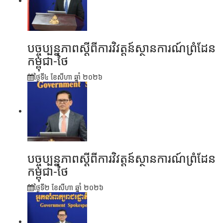
បច្ចុប្បន្នភាពស្ដីពីការវិវត្តន៍ស្ថានការណ៍ព្រំដែន
កម្ពុជា-ថៃ
ថ្ងៃទី៤ ខែ​សីហា ឆ្នាំ ២០២៦
បច្ចុប្បន្នភាពស្ដីពីការវិវត្តន៍ស្ថានការណ៍ព្រំដែន
កម្ពុជា-ថៃ
ថ្ងៃទី២ ខែ​សីហា ឆ្នាំ ២០២៦