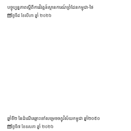
បច្ចុប្បន្នភាពស្ដីពីការវិវត្តន៍ស្ថានការណ៍ព្រំដែនកម្ពុជា-ថៃ
ថ្ងៃទី៨ ខែ​សីហា ឆ្នាំ ២០២៦
ឆ្នាំទី២ នៃដំណើរឆ្ពោះទៅសម្រេច​ចក្ខុវិស័យ​កម្ពុជា ឆ្នាំ២០៥០
ថ្ងៃទី៧ ខែ​ឧសភា ឆ្នាំ ២០២៦