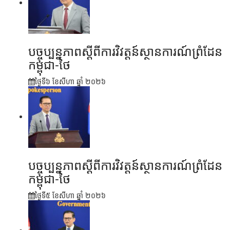
បច្ចុប្បន្នភាពស្ដីពីការវិវត្តន៍ស្ថានការណ៍ព្រំដែន
កម្ពុជា-ថៃ
ថ្ងៃទី៦ ខែ​សីហា ឆ្នាំ ២០២៦
បច្ចុប្បន្នភាពស្ដីពីការវិវត្តន៍ស្ថានការណ៍ព្រំដែន
កម្ពុជា-ថៃ
ថ្ងៃទី៥ ខែ​សីហា ឆ្នាំ ២០២៦